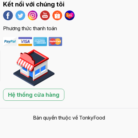
Kết nối với chúng tôi
Phương thức thanh toán
ng giá
Liên hệ
Hệ thống cửa hàng
Bản quyền thuộc về
TonkyFood