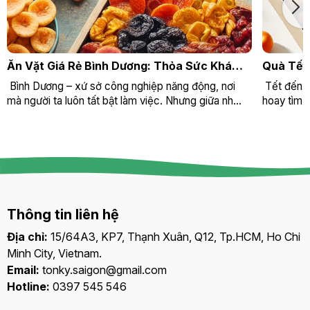
Ăn Vặt Giá Rẻ Bình Dương: Thỏa Sức Khám
Quà Tết
Phá Cùng Tôn Ký Food
Doanh N
Bình Dương – xứ sở công nghiệp năng động, nơi
Tết đến r
mà người ta luôn tất bật làm việc. Nhưng giữa nh...
hoay tìm k
Thông tin liên hệ
Địa chỉ:
15/64A3, KP7, Thạnh Xuân, Q12, Tp.HCM, Ho Chi
Minh City, Vietnam.
Email:
tonky.saigon@gmail.com
Hotline:
0397 545 546