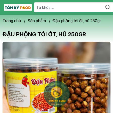
Trang chủ
/
Sản phẩm
/
Đậu phộng tỏi ớt, hũ 250gr
ĐẬU PHỘNG TỎI ỚT, HŨ 250GR