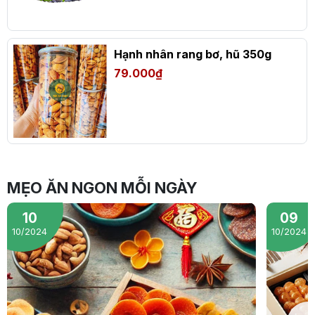
Hạnh nhân rang bơ, hũ 350g
79.000₫
MẸO ĂN NGON MỖI NGÀY
10
09
10/2024
10/2024