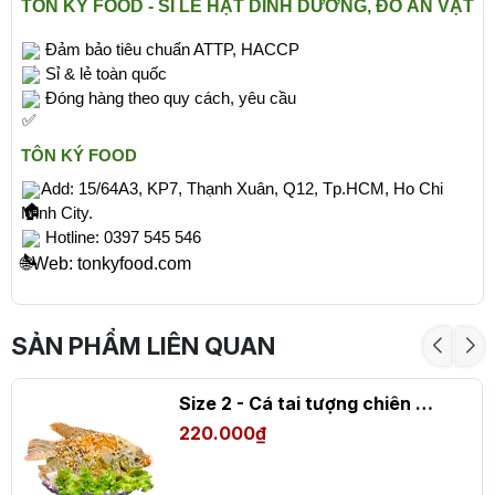
TÔN KÝ FOOD - SỈ LẺ HẠT DINH DƯỠNG, ĐỒ ĂN VẶT
Đảm bảo tiêu chuẩn ATTP, HACCP
Sỉ & lẻ toàn quốc
Đóng hàng theo quy cách, yêu cầu
TÔN KÝ FOOD
Add: 15/64A3, KP7, Thạnh Xuân, Q12, Tp.HCM, Ho Chi
Minh City.
Hotline: 0397 545 546
🌐Web: tonkyfood.com
SẢN PHẨM LIÊN QUAN
Size 2 - Cá tai tượng chiên xù (2-3 người ăn)
220.000₫