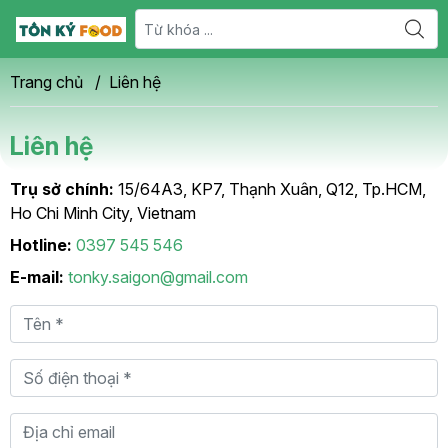
Trang chủ
/
Liên hệ
Liên hệ
Trụ sở chính:
15/64A3, KP7, Thạnh Xuân, Q12, Tp.HCM,
Ho Chi Minh City, Vietnam
Hotline:
0397 545 546
E-mail:
tonky.saigon@gmail.com