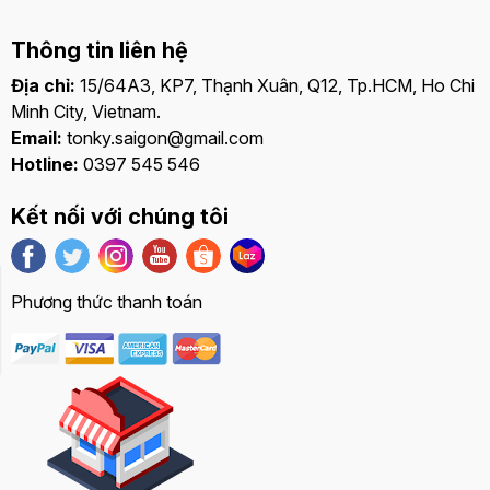
Thông tin liên hệ
Địa chỉ:
15/64A3, KP7, Thạnh Xuân, Q12, Tp.HCM, Ho Chi
Minh City, Vietnam.
Email:
tonky.saigon@gmail.com
Hotline:
0397 545 546
Kết nối với chúng tôi
Phương thức thanh toán
Bảng giá
Liên hệ