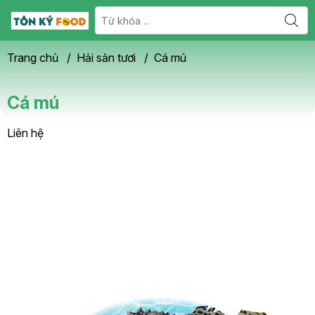
Trang chủ
/
Hải sản tươi
/
Cá mú
Cá mú
Liên hệ