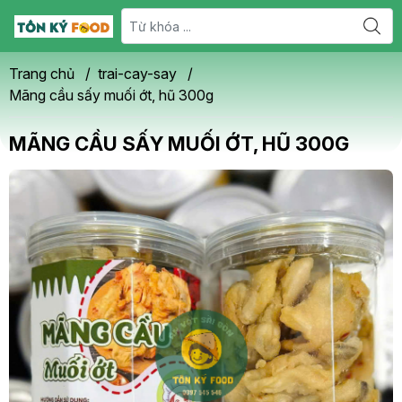
Trang chủ
/
trai-cay-say
/
Mãng cầu sấy muối ớt, hũ 300g
MÃNG CẦU SẤY MUỐI ỚT, HŨ 300G