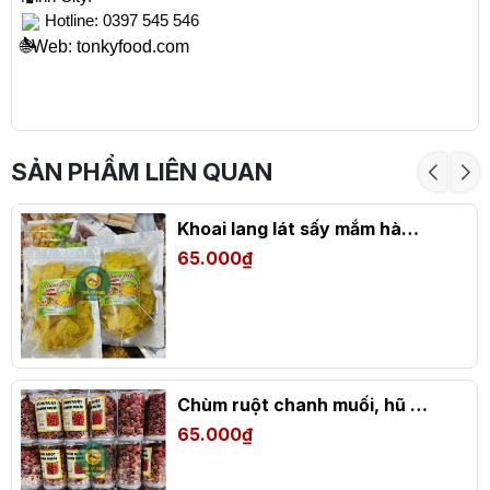
Hotline: 0397 545 546
🌐Web: tonkyfood.com
SẢN PHẨM LIÊN QUAN
Khoai lang lát sấy mắm hành, túi zip 500gr
65.000₫
Chùm ruột chanh muối, hũ 500g
65.000₫