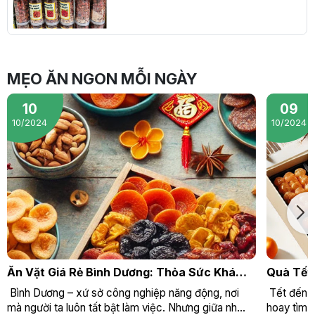
MẸO ĂN NGON MỖI NGÀY
10
09
10/2024
10/2024
Ăn Vặt Giá Rẻ Bình Dương: Thỏa Sức Khám
Quà Tết
Phá Cùng Tôn Ký Food
Doanh N
Bình Dương – xứ sở công nghiệp năng động, nơi
Tết đến r
mà người ta luôn tất bật làm việc. Nhưng giữa nh...
hoay tìm k