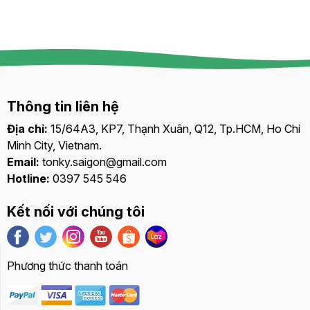
Thông tin liên hệ
Địa chỉ:
15/64A3, KP7, Thạnh Xuân, Q12, Tp.HCM, Ho Chi
Minh City, Vietnam.
Email:
tonky.saigon@gmail.com
Hotline:
0397 545 546
Kết nối với chúng tôi
Phương thức thanh toán
Bảng giá
Liên hệ