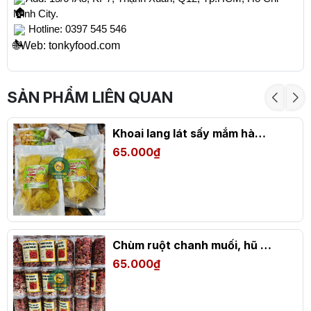
Minh City.
Hotline: 0397 545 546
🌐Web: tonkyfood.com
SẢN PHẨM LIÊN QUAN
Khoai lang lát sấy mắm hành, túi zip 500gr
65.000₫
Chùm ruột chanh muối, hũ 500g
65.000₫