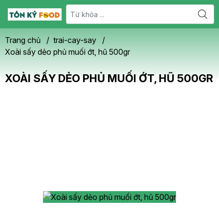
Trang chủ
/
trai-cay-say
/
Xoài sấy dẻo phủ muối ớt, hũ 500gr
XOÀI SẤY DẺO PHỦ MUỐI ỚT, HŨ 500GR