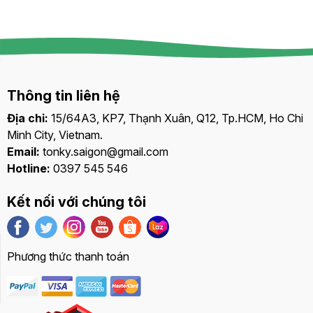
Thông tin liên hệ
Địa chỉ:
15/64A3, KP7, Thạnh Xuân, Q12, Tp.HCM, Ho Chi
Minh City, Vietnam.
Email:
tonky.saigon@gmail.com
Hotline:
0397 545 546
Kết nối với chúng tôi
Phương thức thanh toán
Bảng giá
Liên hệ