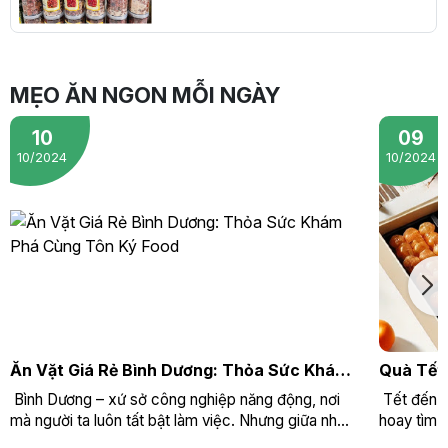
MẸO ĂN NGON MỖI NGÀY
10
09
10/2024
10/2024
Ăn Vặt Giá Rẻ Bình Dương: Thỏa Sức Khám
Quà Tết
Phá Cùng Tôn Ký Food
Doanh N
Bình Dương – xứ sở công nghiệp năng động, nơi
Tết đến r
mà người ta luôn tất bật làm việc. Nhưng giữa nh...
hoay tìm k